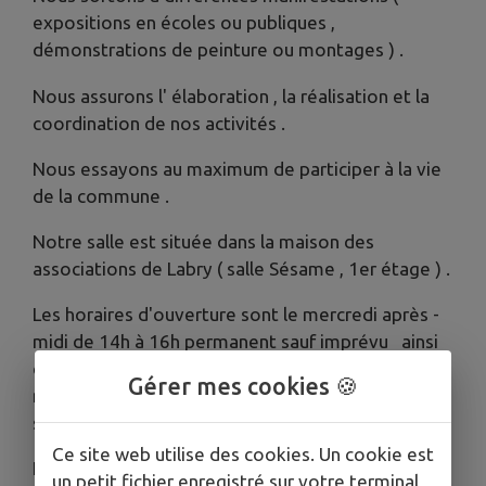
expositions en écoles ou publiques ,
démonstrations de peinture ou montages ) .
Nous assurons l' élaboration , la réalisation et la
coordination de nos activités .
Nous essayons au maximum de participer à la vie
de la commune .
Notre salle est située dans la maison des
associations de Labry ( salle Sésame , 1er étage ) .
Les horaires d'ouverture sont le mercredi après -
midi de 14h à 16h permanent sauf imprévu ainsi
qu'une fois par mois un dimanche de 10h à 17h. (
Gérer mes cookies 🍪
nous prévenons par mail ) et éventuellement le
samedi après-midi ( nous prévenons par mail ) .
Ce site web utilise des cookies. Un cookie est
Les cotisations , divers dons ou subventions
un petit fichier enregistré sur votre terminal