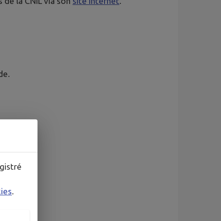
 de la CNIL via son
site internet
.
de.
gistré
kies
.