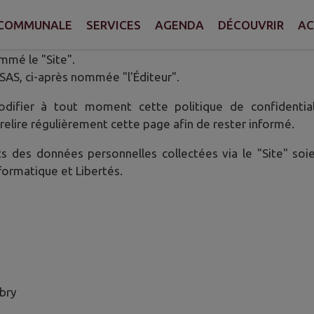
 COMMUNALE
SERVICES
AGENDA
DÉCOUVRIR
AC
quoi et comment sont collectées et traitées vos données à
mmé le "Site".
 SAS, ci-après nommée "l'Éditeur".
odifier à tout moment cette politique de confidential
relire régulièrement cette page afin de rester informé.
ts des données personnelles collectées via le "Site" so
formatique et Libertés.
bry