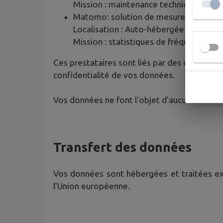
Mission : maintenance technique, hébe
Matomo: solution de mesure d'audien
Localisation : Auto-hébergée
Mission : statistiques de fréquentatio
Ces prestataires sont liés par des contrats d
confidentialité de vos données.
Vos données ne font l'objet d'aucune cessio
Transfert des données
Vos données sont hébergées et traitées excl
l'Union européenne.