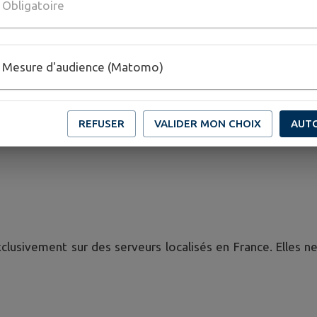
Obligatoire
rgement sécurisé
ce
n anonymisées
Mesure d'audience (Matomo)
e sous-traitance conformes à l'article 28 du RGPD et s'enga
REFUSER
VALIDER MON CHOIX
AUT
n ou vente à des fins commerciales.
usivement sur des serveurs localisés en France. Elles ne