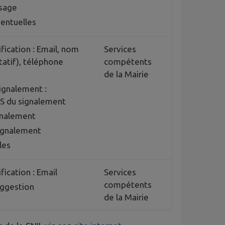
sage
ventuelles
fication : Email, nom
Services
tatif), téléphone
compétents
de la Mairie
signalement :
S du signalement
gnalement
signalement
les
fication : Email
Services
compétents
uggestion
de la Mairie