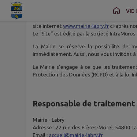
Contenu
Menu
Recherche
Pied de page
VIE
Ce qui suit a pour objectif d'expliquer pour
site internet
www.mairie-labry.fr
ci-après no
Le "Site" est édité par la société IntraMuros
La Mairie se réserve la possibilité de m
immédiatement. Aussi, nous vous invitons à 
La Mairie s'engage à ce que les traitemen
Protection des Données (RGPD) et à la loi In
Responsable de traitement
Mairie -
Labry
Adresse :
22 rue des Frères-Morel, 54800 La
Email :
accueil@mairie-labry.fr