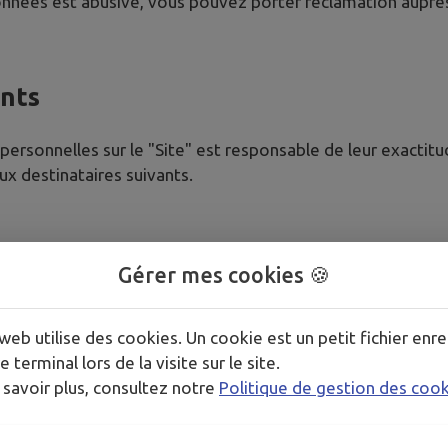
données est abusive, vous pouvez porter réclamation auprès
ants
ersonnelles sur le "Site" est responsable de leur exactitu
 destinataires suivants.
n la nature de votre demande
Gérer mes cookies 🍪
niques
web utilise des cookies. Un cookie est un petit fichier enre
e terminal lors de la visite sur le site.
à vos données dans le cadre strict de leurs missions :
 savoir plus, consultez notre
Politique de gestion des coo
t du site internet
WS France, situés en France